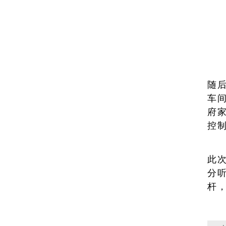
随
车
府
控
此
分
杆