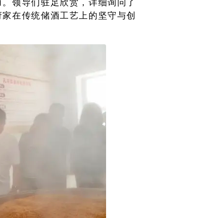
力。领导们驻足欣赏，详细询问了
府家在传统储酒工艺上的坚守与创