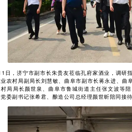
月11日，济宁市副市长朱贵友莅临孔府家酒业，调研
农业农村局副局长刘慧敏、曲阜市副市长蒋永进、曲
农村局局长颜世泉、曲阜市鲁城街道主任张文波等陪
、党委副书记张希君、酿造公司总经理颜世昕陪同接