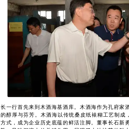
市长一行首先来到木酒海基酒库。木酒海作为孔府家
予的醇厚与芬芳。木酒海以传统桑皮纸裱糊工艺制成，
酒方式，成为企业历史底蕴的鲜活注脚。董事长石新