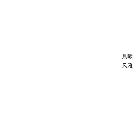
晨曦
风雅