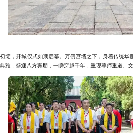
初绽，开城仪式如期启幕。万仞宫墙之下，身着传统华
典雅，盛迎八方宾朋，一瞬穿越千年，重现尊师重道、