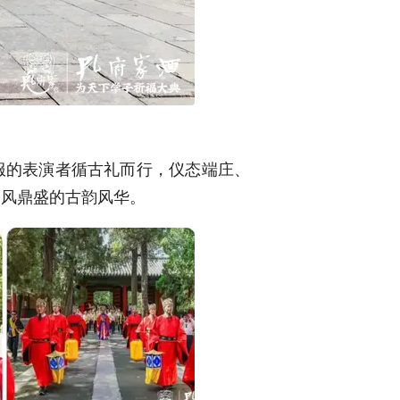
服的表演者循古礼而行，仪态端庄、
文风鼎盛的古韵风华。