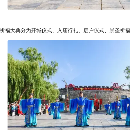
祈福大典分为开城仪式、入庙行礼、启户仪式、崇圣祈