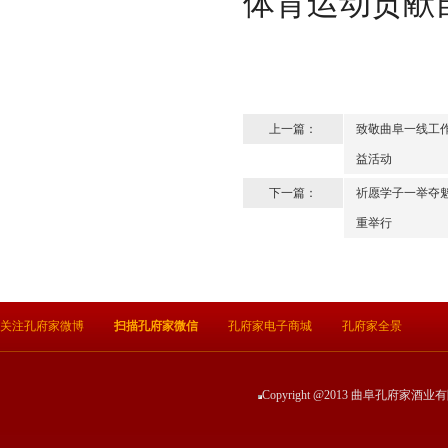
体育运动贡献
上一篇：
致敬曲阜一线工作
益活动
下一篇：
祈愿学子一举夺
重举行
关注孔府家微博
扫描孔府家微信
孔府家电子商城
孔府家全景
Copyright @2013 曲阜孔府家