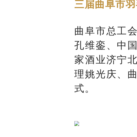
三届曲阜市羽
曲阜市总工
孔维銮、中
家酒业济宁
理姚光庆、
式。