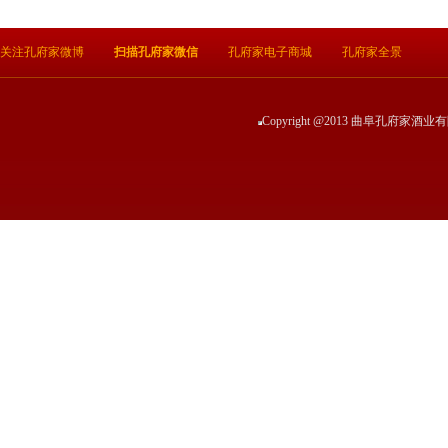
关注孔府家微博
扫描孔府家微信
孔府家电子商城
孔府家全景
Copyright @2013 曲阜孔府家