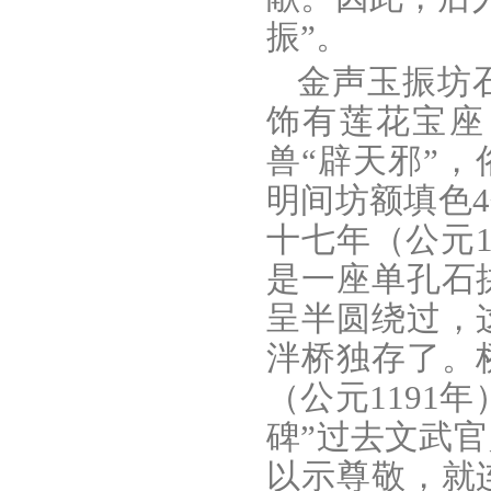
振”。
金声玉振坊
饰有莲花宝座
兽“辟天邪”
明间坊额填色
十七年（公元
是一座单孔石
呈半圆绕过，
泮桥独存了。
（公元1191
碑”过去文武
以示尊敬，就