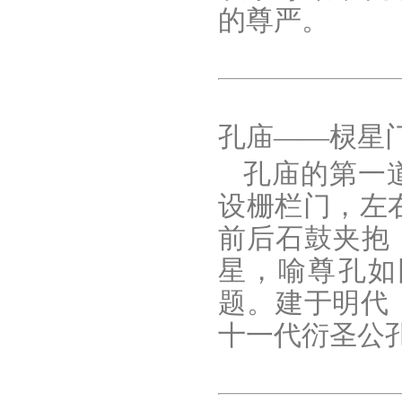
的尊严。
孔庙——棂星
孔庙的第一
设栅栏门，左右
前后石鼓夹抱
星，喻尊孔如
题。建于明代
十一代衍圣公