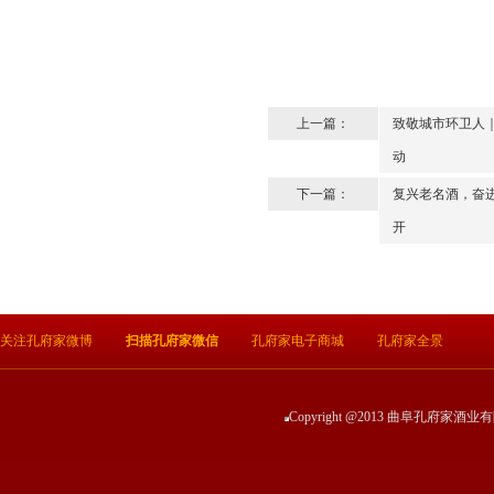
上一篇：
致敬城市环卫人｜
动
下一篇：
复兴老名酒，奋
开
关注孔府家微博
扫描孔府家微信
孔府家电子商城
孔府家全景
Copyright @2013 曲阜孔府家