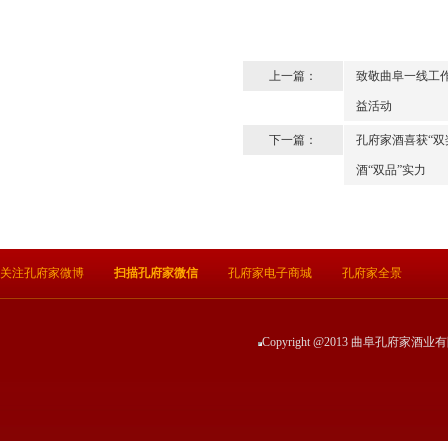
上一篇：
致敬曲阜一线工作
益活动
下一篇：
孔府家酒喜获“双
酒“双品”实力
关注孔府家微博
扫描孔府家微信
孔府家电子商城
孔府家全景
Copyright @2013 曲阜孔府家