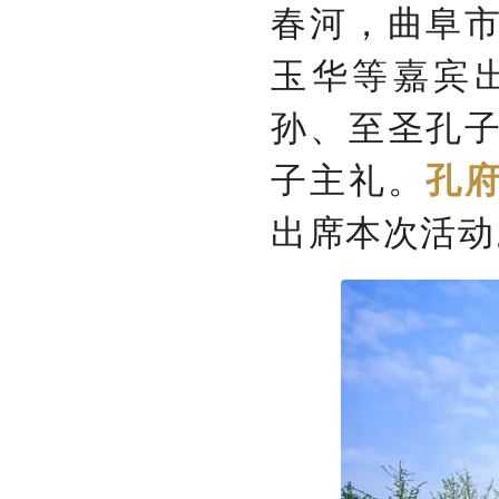
春河，曲阜
玉华等嘉宾
孙、至圣孔
子主礼。
孔
出席本次活动