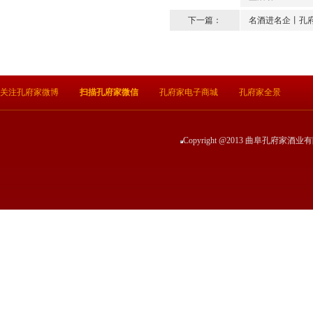
下一篇：
名酒进名企丨孔
关注孔府家微博
扫描孔府家微信
孔府家电子商城
孔府家全景
Copyright @2013 曲阜孔府家