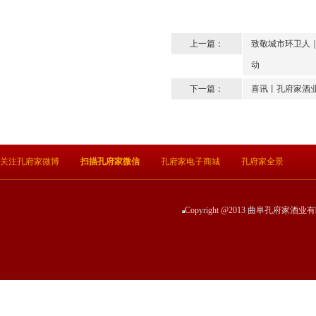
上一篇：
致敬城市环卫人｜
动
下一篇：
喜讯丨孔府家酒业
关注孔府家微博
扫描孔府家微信
孔府家电子商城
孔府家全景
Copyright @2013 曲阜孔府家