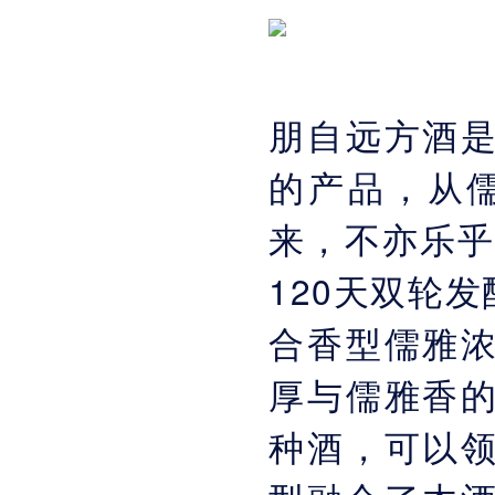
朋自远方酒
的产品，从
来，不亦乐乎
120天双轮
合香型儒雅
厚与儒雅香
种酒，可以