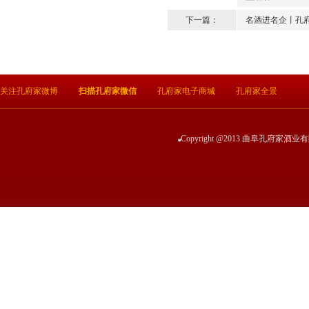
下一篇：
名酒进名企丨孔
关注孔府家微博
扫描孔府家微信
孔府家电子商城
孔府家全景
Copyright @2013 曲阜孔府家