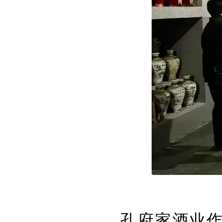
孔府家酒业