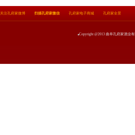
关注孔府家微博
扫描孔府家微信
孔府家电子商城
孔府家全景
Copyright @2013 曲阜孔府家