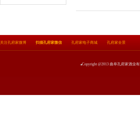
关注孔府家微博
扫描孔府家微信
孔府家电子商城
孔府家全景
Copyright @2013 曲阜孔府家