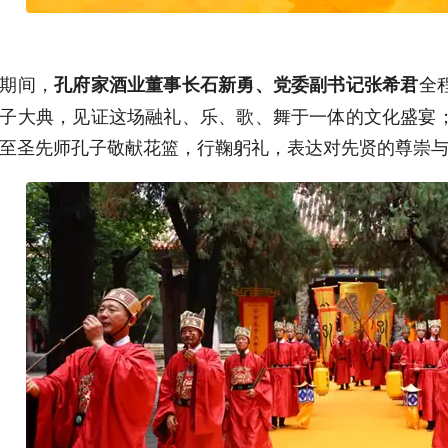
期间，
全
孔府家酒业董事长石新勇、党委副书记张希君
子大典，见证这场融礼、乐、歌、舞于一体的文化盛宴
至圣先师孔子敬献花篮，行鞠躬礼，表达对先贤的尊崇