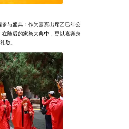
程参与盛典：作为嘉宾出席乙巳年公
；在随后的家祭大典中，更以嘉宾身
与礼敬。