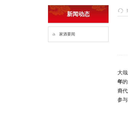
新闻动态
家酒要闻
大哉
的
年
裔代
参与