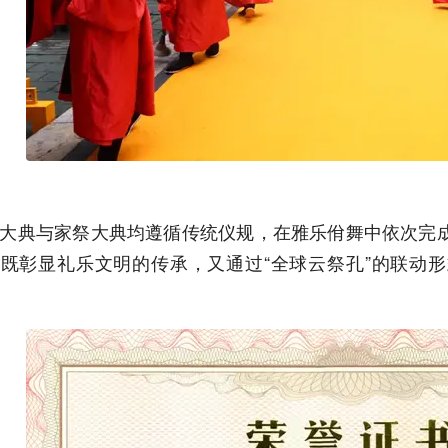
大典与家祭大典均遵循传统仪规，在雅乐佾舞中依次完
既彰显礼乐文明的传承，又通过“全球云祭孔”的联动