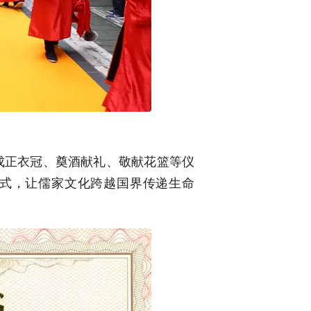
成正衣冠、奠酒献礼、敬献花篮等仪
形式，让儒家文化跨越国界传递生命