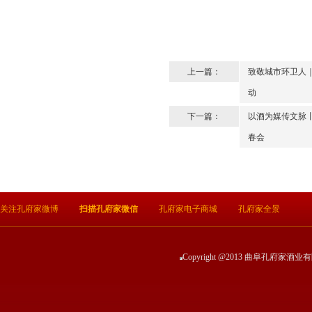
上一篇：
致敬城市环卫人｜
动
下一篇：
以酒为媒传文脉丨
春会
关注孔府家微博
扫描孔府家微信
孔府家电子商城
孔府家全景
Copyright @2013 曲阜孔府家