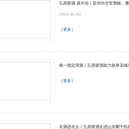
孔府家酒·真年份丨驻华外交官青睐、屡
[2024-04-26]
［更多］
唯一指定用酒丨孔府家酒助力曲阜圣城
［更多］
名酒进名企丨孔府家酒走进山东聚宁机