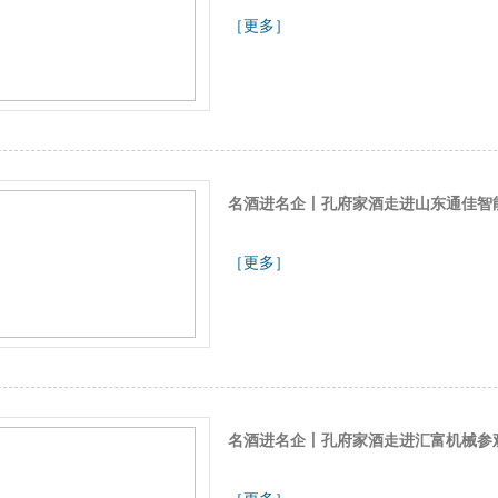
［更多］
名酒进名企丨孔府家酒走进山东通佳智
［更多］
名酒进名企丨孔府家酒走进汇富机械参