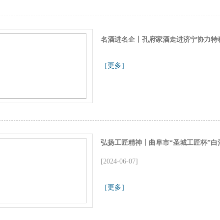
名酒进名企丨孔府家酒走进济宁协力特
［更多］
弘扬工匠精神丨曲阜市“圣城工匠杯”
[2024-06-07]
［更多］