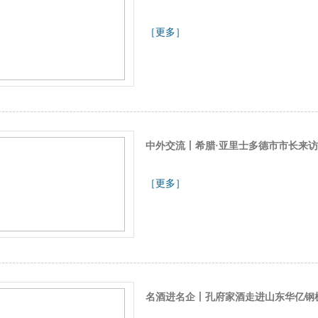
［更多］
中外交流丨希腊·亚里士多德市市长来
［更多］
名酒进名企丨孔府家酒走进山东华亿钢