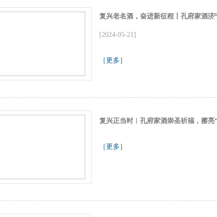
复兴老名酒，奋进新征程丨孔府家酒济
[2024-05-21]
［更多］
复兴正当时︱孔府家酒崇圣祈福，擦亮“
［更多］