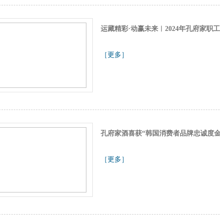
运藏精彩·动赢未来︱2024年孔府家职
［更多］
孔府家酒喜获“韩国消费者品牌忠诚度
［更多］